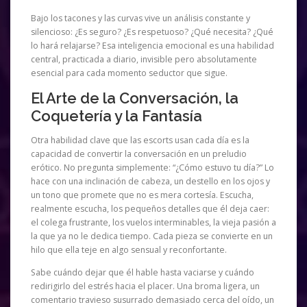
Bajo los tacones y las curvas vive un análisis constante y
silencioso: ¿Es seguro? ¿Es respetuoso? ¿Qué necesita? ¿Qué
lo hará relajarse? Esa inteligencia emocional es una habilidad
central, practicada a diario, invisible pero absolutamente
esencial para cada momento seductor que sigue.
El Arte de la Conversación, la
Coquetería y la Fantasía
Otra habilidad clave que las escorts usan cada día es la
capacidad de convertir la conversación en un preludio
erótico. No pregunta simplemente: “¿Cómo estuvo tu día?” Lo
hace con una inclinación de cabeza, un destello en los ojos y
un tono que promete que no es mera cortesía. Escucha,
realmente escucha, los pequeños detalles que él deja caer:
el colega frustrante, los vuelos interminables, la vieja pasión a
la que ya no le dedica tiempo. Cada pieza se convierte en un
hilo que ella teje en algo sensual y reconfortante.
Sabe cuándo dejar que él hable hasta vaciarse y cuándo
redirigirlo del estrés hacia el placer. Una broma ligera, un
comentario travieso susurrado demasiado cerca del oído, un