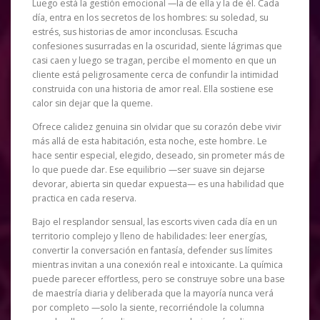
Luego está la gestión emocional —la de ella y la de él. Cada
día, entra en los secretos de los hombres: su soledad, su
estrés, sus historias de amor inconclusas. Escucha
confesiones susurradas en la oscuridad, siente lágrimas que
casi caen y luego se tragan, percibe el momento en que un
cliente está peligrosamente cerca de confundir la intimidad
construida con una historia de amor real. Ella sostiene ese
calor sin dejar que la queme.
Ofrece calidez genuina sin olvidar que su corazón debe vivir
más allá de esta habitación, esta noche, este hombre. Le
hace sentir especial, elegido, deseado, sin prometer más de
lo que puede dar. Ese equilibrio —ser suave sin dejarse
devorar, abierta sin quedar expuesta— es una habilidad que
practica en cada reserva.
Bajo el resplandor sensual, las escorts viven cada día en un
territorio complejo y lleno de habilidades: leer energías,
convertir la conversación en fantasía, defender sus límites
mientras invitan a una conexión real e intoxicante. La química
puede parecer effortless, pero se construye sobre una base
de maestría diaria y deliberada que la mayoría nunca verá
por completo —solo la siente, recorriéndole la columna